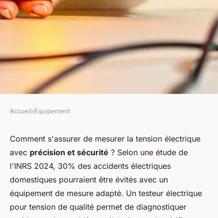
Accueil
›
Équipement
ÉQUIPEMENT
Comment choisir le bon
Comment s'assurer de mesurer la tension électrique
avec
précision et sécurité
? Selon une étude de
testeur électrique pour tension
l'INRS 2024, 30% des accidents électriques
?
domestiques pourraient être évités avec un
équipement de mesure adapté. Un testeur électrique
Aaron
•
28 décembre 2025
•
8 min de lecture
pour tension de qualité permet de diagnostiquer