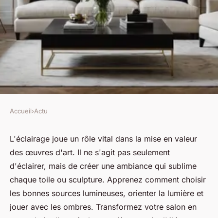
Accueil
›
Actu
ACTU
Comment sublimer une œuvre
L'éclairage joue un rôle vital dans la mise en valeur
des œuvres d'art. Il ne s'agit pas seulement
d"art dans votre salon grâce à
d'éclairer, mais de créer une ambiance qui sublime
un éclairage adéquat ?
chaque toile ou sculpture. Apprenez comment choisir
les bonnes sources lumineuses, orienter la lumière et
Aaron
•
18 novembre 2024
•
6 min de lecture
jouer avec les ombres. Transformez votre salon en