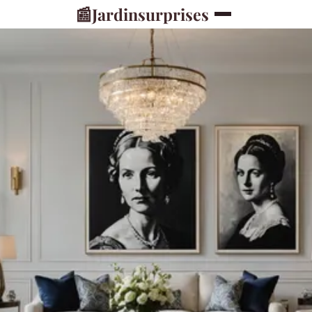
📰
Jardinsurprises