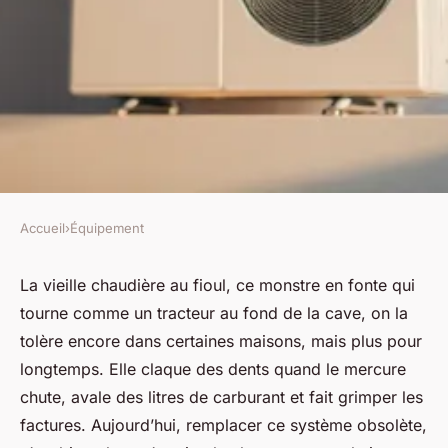
Accueil
›
Équipement
ÉQUIPEMENT
Les 5 avantages d'opter pour
La vieille chaudière au fioul, ce monstre en fonte qui
tourne comme un tracteur au fond de la cave, on la
une pompe à chaleur air-eau
tolère encore dans certaines maisons, mais plus pour
longtemps. Elle claque des dents quand le mercure
Fabien
•
27/04/2026 16:42
•
12 min de lecture
chute, avale des litres de carburant et fait grimper les
factures. Aujourd’hui, remplacer ce système obsolète,