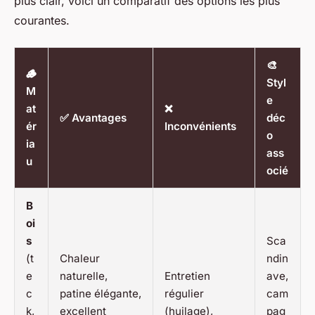
plus clair, voici un comparatif des options les plus
courantes.
🎨
🪵
Styl
M
e
at
❌
✅ Avantages
déc
ér
Inconvénients
o
ia
ass
u
ocié
B
oi
s
Sca
(t
Chaleur
ndin
e
naturelle,
Entretien
ave,
c
patine élégante,
régulier
cam
k,
excellent
(huilage),
pag