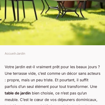
Accueil
›
Jardin
JARDIN
Choisissez la table de jardin
Votre jardin est-il vraiment prêt pour les beaux jours ?
Une terrasse vide, c’est comme un décor sans acteurs
idéale pour votre espace
: propre, mais un peu triste. Et pourtant, il suffit
extérieur
parfois d’un seul élément pour tout transformer. Une
table de jardin
bien choisie, ce n’est pas qu’un
Arielle
•
19/05/2026 16:49
•
7 min de lecture
meuble. C’est le cœur de vos déjeuners dominicaux,