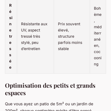
R
Boh
é
ème
si
,
n
Résistante aux
Prix souvent
méd
e
UV, aspect
élevé,
iterr
tr
tressé très
structure
ané
e
stylé, peu
parfois moins
en,
s
d’entretien
stable
coc
s
ooni
é
ng
e
Optimisation des petits et grands
espaces
Que vous ayez un patio de 5m² ou un jardin de
200m², chaque centimètre mérite d’être pensé.