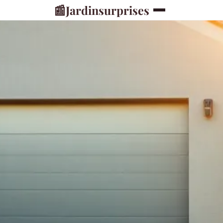
📰
Jardinsurprises