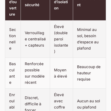
d’ou
d’isolati
sécurité
nt
vert
on
ure
Élevé
Sec
Minimal au
Verrouillag
(double
tion
sol, besoin
e centralisé
paroi
nell
d’espace au
+ capteurs
isolante
e
plafond
)
Bas
Renforcée
Beaucoup de
cul
possible
Moyen
hauteur
ant
sur modèle
à élevé
requise
e
récent
Enr
Élevé
Discret,
oul
avec
Aucun au sol
difficile à
abl
coffre
ou plafond
forcer