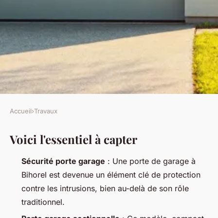
Accueil
›
Travaux
TRAVAUX
Voici l'essentiel à capter
Pourquoi choisir une porte de
garage sécurisée à Bihorel
Sécurité porte garage
: Une porte de garage à
Bihorel est devenue un élément clé de protection
Auberte
•
05/05/2026 12:33
•
9 min de lecture
contre les intrusions, bien au-delà de son rôle
traditionnel.